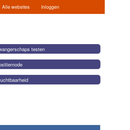
Alle websites
Inloggen
wangerschaps testen
ositiemode
ruchtbaarheid