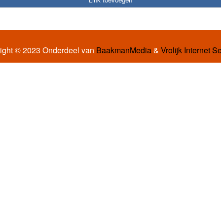
ight © 2023 Onderdeel van
BaakmanMedia
&
Vrolijk Internet S