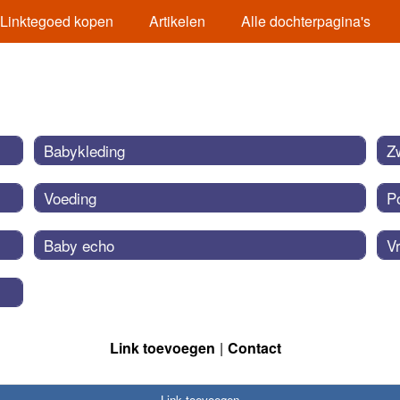
Linktegoed kopen
Artikelen
Alle dochterpagina's
Babykleding
Z
Voeding
P
Baby echo
V
Link toevoegen
Contact
Link toevoegen